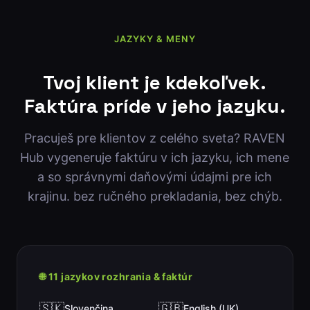
JAZYKY & MENY
Tvoj klient je kdekoľvek.
Faktúra príde v jeho jazyku.
Pracuješ pre klientov z celého sveta? RAVEN
Hub vygeneruje faktúru v ich jazyku, ich mene
a so správnymi daňovými údajmi pre ich
krajinu. bez ručného prekladania, bez chýb.
🌐 11 jazykov rozhrania & faktúr
🇸🇰
🇬🇧
Slovenčina
English (UK)