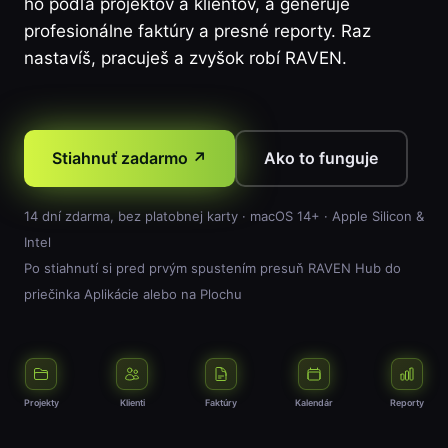
ho podľa projektov a klientov, a generuje
profesionálne faktúry a presné reporty. Raz
nastavíš, pracuješ a zvyšok robí RAVEN.
Stiahnuť zadarmo ↗
Ako to funguje
14 dní zdarma, bez platobnej karty · macOS 14+ · Apple Silicon &
Intel
Po stiahnutí si pred prvým spustením presuň RAVEN Hub do
priečinka Aplikácie alebo na Plochu
Projekty
Klienti
Faktúry
Kalendár
Reporty