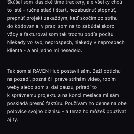
Skúšal som klasické time trackery, ale všetky chcú
to isté - ručne stlačiť štart, nezabudnúť stopnúť,
prepnúť projekt zakaždým, keď skočím zo strihu
do kódovania. v praxi som na to zabúdal skoro
vždy a fakturoval som tak trochu podľa pocitu.
Niekedy vo svoj neprospech, niekedy v neprospech
klienta - a ani jedno mi nesedelo.
Tak som si RAVEN Hub postavil sám. Beží potichu
na pozadí, pozná či práve strihám video, robím
weby alebo som si dal pauzu, priradí to
k správnemu projektu a na konci mesiaca mi sám
poskladá presnú faktúru. Používam ho denne na obe
polovice svojho biznisu - a teraz ho môžeš používať
aj ty.