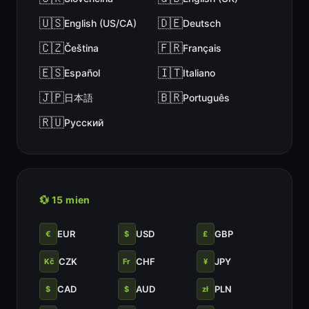
🇺🇸
🇩🇪
English (US/CA)
Deutsch
🇨🇿
🇫🇷
Čeština
Français
🇪🇸
🇮🇹
Español
Italiano
🇯🇵
🇧🇷
日本語
Português
🇷🇺
Русский
💱 15 mien
EUR
USD
GBP
€
$
£
CZK
CHF
JPY
Kč
Fr
¥
CAD
AUD
PLN
$
$
zł