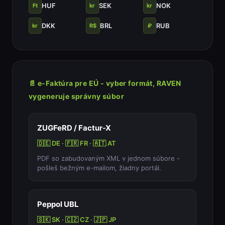
HUF
SEK
NOK
Ft
kr
kr
DKK
BRL
RUB
kr
R$
₽
📄 e-Faktúra pre EÚ - vyber formát, RAVEN
vygeneruje správny súbor
ZUGFeRD / Factur-X
🇩🇪 DE · 🇫🇷 FR · 🇦🇹 AT
PDF so zabudovaným XML v jednom súbore -
pošleš bežným e-mailom, žiadny portál.
Peppol UBL
🇸🇰 SK · 🇨🇿 CZ · 🇯🇵 JP