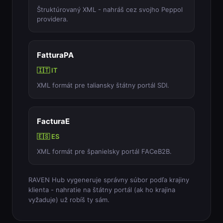
Štruktúrovaný XML - nahráš cez svojho Peppol
providera.
FatturaPA
🇮🇹 IT
XML formát pre taliansky štátny portál SDI.
FacturaE
🇪🇸 ES
XML formát pre španielsky portál FACeB2B.
RAVEN Hub vygeneruje správny súbor podľa krajiny
klienta - nahratie na štátny portál (ak ho krajina
vyžaduje) už robíš ty sám.